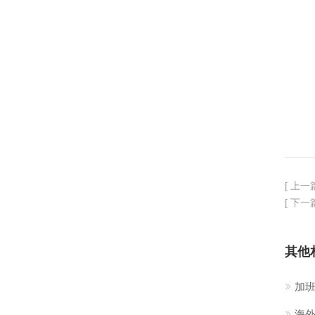
[ 上一
[ 下一
其他
加
海