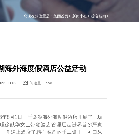
您现在的位置是：
集团首页
>
新闻中心
>
综合新闻
>
湖海外海度假酒店公益活动

023-08-02
阅读量：
load..
23年8月1日，千岛湖海外海度假酒店开展了一场
经理徐献华女士带领酒店管理层走进界首乡严家
况，并送上酒店了精心准备的手工饼干、可口果