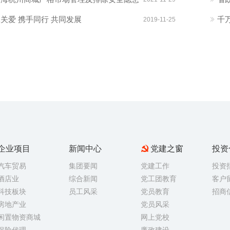
关爱 携手同行 共同发展
千
2019-11-25
企业项目
新闻中心
党建之窗
投资
汽车贸易
集团要闻
党建工作
投资
酒店业
综合新闻
党工团教育
客户
科技板块
员工风采
党员教育
招商
房地产业
党员风采
闲置物资商城
网上党校