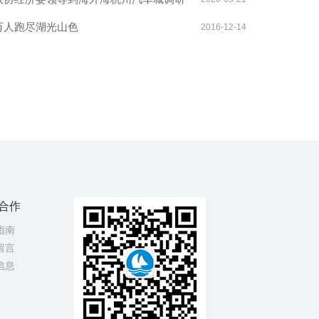
万人跑尽湖光山色
2016-12-14
合作
指南
留言
信息