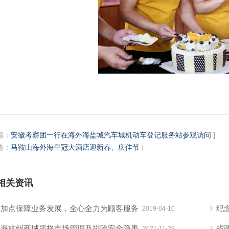
篇：
安徽考察团一行在海外海盐城汽车城机动车登记服务站参观访问
]
篇：
马鞍山海外海皇冠大酒店迎新春、庆佳节
]
相关资讯
班加点保障业务发展，全心全力为顾客服务
纪念
2019-04-10
外海杭州商城严格市场管理及排除安全隐患
省
2021-11-29