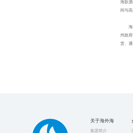
海歆酒
间与高
海
州政府
货、通
关于海外海
集团简介