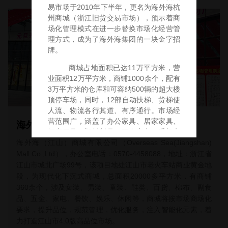
海外海（江山）商城
海外海（江山）商城有限公司（Overseas Sea(Jiangshan)
Mall Co.,Ltd），办公室电话：0570-4458088，地址：浙江省
江山市城北广场99号，该项目地处江山市老火车站商业黄金地
段，为现代化下沉式商城，总面积20000多平方米，有商铺
360余个，涉及女装、男装、童装、鞋类、百货、棉布、副食
品、五金、家电、餐饮、娱乐、休闲等，商城将按市场商场化
要求，提升品位，规范管理，优化服务，注入智能化元素，着
力打造江山市4.0版高品位市场。