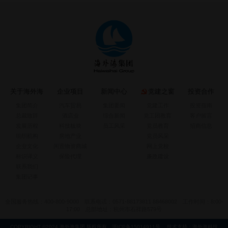
关于海外海
企业项目
新闻中心
党建之窗
投资合作
集团简介
汽车贸易
集团要闻
党建工作
投资指南
总裁致辞
酒店业
综合新闻
党工团教育
客户留言
发展历程
科技板块
员工风采
党员教育
招商信息
组织机构
房地产业
党员风采
企业文化
闲置物资商城
网上党校
标识译义
保险代理
廉政建设
联系我们
集团记事
全国服务热线：400-800-9000 联系电话：0571-88173811 88468002 工作时间：8:00-
17:00 总部地址：杭州市石祥路579号
COPYRIGHT ©2024 海外海集团 版权所有
浙ICP备15014911号
技术支持：
海外海科技