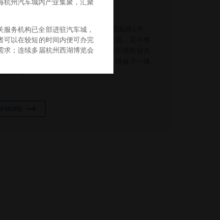
海马鞍山汽车城
马鞍山汽车城位于安徽省马鞍山市湖西南路1号，
3亿元人民币。整个汽车城占地面积380亩，其中整
交易区面积达36000平方米，是皖苏地区规模较大
车、二手车、汽车零部件、汽车装潢、维修于一体
贸易市场。
W MORE