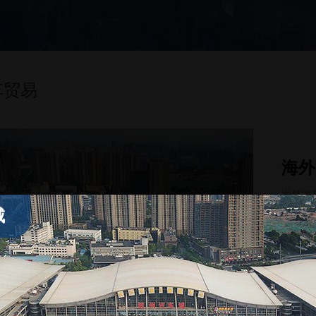
车贸易
海外
海外海
100亿
易市场
较全的
KNO