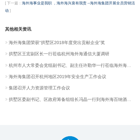
[ 下一篇：
海外海事业是我职 ，海外海兴衰有我责 --海外海集团开展全员营销活
动
]
其他相关资讯
海外海集团荣获“拱墅区2018年度突出贡献企业”奖
拱墅区王宏副区长一行莅临杭州海外海通信大厦调研
杭州市人大常委会党组副书记、副主任许勤华一行莅临海外海集团调研检查疫情防控等工作
海外海集团召开杭州地区2019年安全生产工作会议
集团召开人力资源管理工作会议
拱墅区委副书记、区政府筹备组组长冯晶一行到海外海百纳酒店慰问“五·一”节日期间坚持工作的集中医学隔离点工作人员